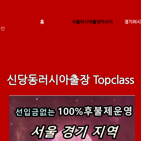
홈
서울러시아출장마사지
경기러시
마인
신당동러시아출장 Topclass