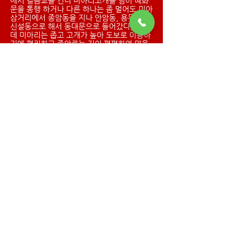
에서 길음교를 건너 미아리고개를 넘어 혜화
문을 통행 하거나 다른 하나는 좀 멀어도 미아
삼거리에서 종암동을 지나 안암동, 용두동,
신설동으로 해서 동대문으로 들어갔다, 그런
데 미아리는 좁고 고개가 높아 도보로 이용하
기에 편리하고 종암로는 길이 편편하여 말을
이용하거나 달구지 등이 다닐 수 있어서 말행
길이라고 했지만 정릉천이 범람하면 물에 잠
겨서 강물이 흐르는 것과 같다 하여 수로라고
도 칭했다, 1940년 때만 하여도 종암로에서
임업시험장 쪽 회기로 길 미아리로 가는 도로
변에는 아름드리 소나무가 길 가에 늘어서 있
었던 것이 지금은 도로가 확장하여 알 수 없으
나 종암경찰서 와 성북소방서 뒤 길이 옛날 길
로 아직도 남아있다
종암동은 조선초부터 한성부에 속했는데 조
선말 고종 4년(1867)에 발간된 육전조례에
의하면 한성부 동부 숭신방(성외) 종암동계로
되었고 갑오개혁 때에는 한성부 동서 인창방
(성외) 동문계 대종암(大鍾岩), 소종암으로
칭하였다, 그러나 한일합방 후 일제는 1911
년 4월 1일(경기도령 제3호) 경성부 숭신면
대종암 소종암으로 개편하더니 다시 1914년
4월 1일 경기도 숭인면 종암리로 하였다
이어서 1936년 4월 1일(총독부령 제8호) 경
성부 확장으로 편입되어 경성부 종암정으로
개칭되었고 1943년 6월 1일 구제 실시 때 동