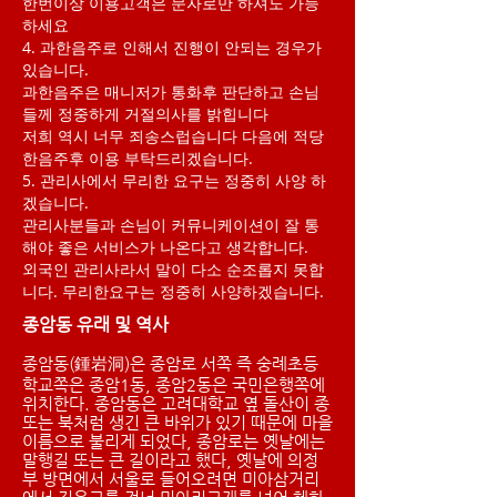
한번이상 이용고객은 문자로만 하셔도 가능
하세요
4. 과한음주로 인해서 진행이 안되는 경우가
있습니다.
과한음주은 매니저가 통화후 판단하고 손님
들께 정중하게 거절의사를 밝힙니다
저희 역시 너무 죄송스럽습니다 다음에 적당
한음주후 이용 부탁드리겠습니다.
5. 관리사에서 무리한 요구는 정중히 사양 하
겠습니다.
관리사분들과 손님이 커뮤니케이션이 잘 통
해야 좋은 서비스가 나온다고 생각합니다.
​외국인 관리사라서 말이 다소 순조롭지 못합
니다. 무리한요구는 정중히 사양하겠습니다.
종암동 유래 및 역사
종암동(鍾岩洞)은 종암로 서쪽 즉 숭례초등
학교쪽은 종암1동, 종암2동은 국민은행쪽에
위치한다. 종암동은 고려대학교 옆 돌산이 종
또는 북처럼 생긴 큰 바위가 있기 때문에 마을
이름으로 불리게 되었다, 종암로는 옛날에는
말행길 또는 큰 길이라고 했다, 옛날에 의정
부 방면에서 서울로 들어오려면 미아삼거리