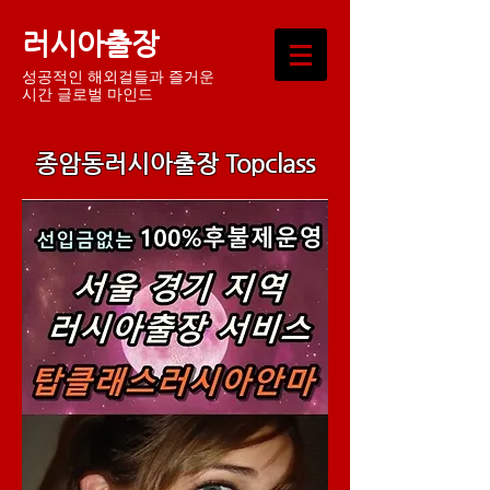
러시아출장
성공적인 해외걸들과 즐거운
시간 글로벌 마인드
종암동러시아출장 Topclass