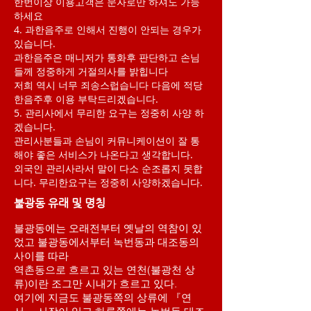
한번이상 이용고객은 문자로만 하셔도 가능
하세요
4. 과한음주로 인해서 진행이 안되는 경우가
있습니다.
과한음주은 매니저가 통화후 판단하고 손님
들께 정중하게 거절의사를 밝힙니다
저희 역시 너무 죄송스럽습니다 다음에 적당
한음주후 이용 부탁드리겠습니다.
5. 관리사에서 무리한 요구는 정중히 사양 하
겠습니다.
관리사분들과 손님이 커뮤니케이션이 잘 통
해야 좋은 서비스가 나온다고 생각합니다.
​외국인 관리사라서 말이 다소 순조롭지 못합
니다. 무리한요구는 정중히 사양하겠습니다.
불광동 유래 및 명칭
불광동에는 오래전부터 옛날의 역참이 있
었고 불광동에서부터 녹번동과 대조동의
사이를 따라
역촌동으로 흐르고 있는 연천(불광천 상
류)이란 조그만 시내가 흐르고 있다.
여기에 지금도 불광동쪽의 상류에 『연