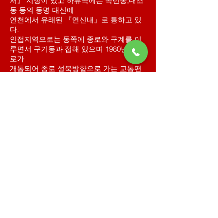
서』 시장이 있고 하류쪽에는 녹번동,대조
동 등의 동명 대신에
연천에서 유래된 『연신내』로 통하고 있
다.
인접지역으로는 동쪽에 종로와 구계를 이
루면서 구기동과 접해 있으며 1980년 진흥
로가
개통되어 종로 성북방향으로 가는 교통편
이 좋아졌고, 한편 도심지로
집중하는 많은 교통량을 분산시키고 있으
며, 남쪽에는 녹번동과
홍은동이 각각 차지하고 있다. 그리고 서쪽
에는 대조동과 갈현동이
통일로를 사이에 두고 길을 따라 길게 이웃
해 있다. 여기의 길 동편은
불광동이고 길 서편은 대조,갈현동이다. 길
을 경계로 지역이 구분된
것이며, 북쪽에 진관외동이 있다.
1973년 1·2동으로 분리되고 1985년 불광2
동이 불광2동과 불광3동으로 각각 분동되
어 현재에 이르고
있으며, 불광동 관내 옛 지명을 알아보면
독바위골, 수리봉, 돈노리, 연신내, 어수물