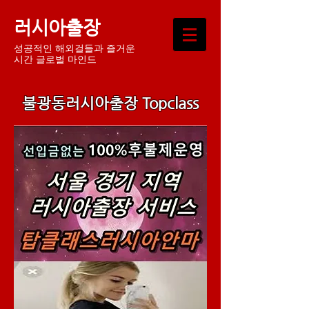
러시아출장
성공적인 해외걸들과 즐거운
시간 글로벌 마인드
불광동러시아출장 Topclass