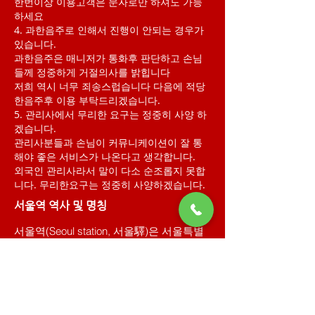
한번이상 이용고객은 문자로만 하셔도 가능
하세요
4. 과한음주로 인해서 진행이 안되는 경우가
있습니다.
과한음주은 매니저가 통화후 판단하고 손님
들께 정중하게 거절의사를 밝힙니다
저희 역시 너무 죄송스럽습니다 다음에 적당
한음주후 이용 부탁드리겠습니다.
5. 관리사에서 무리한 요구는 정중히 사양 하
겠습니다.
관리사분들과 손님이 커뮤니케이션이 잘 통
해야 좋은 서비스가 나온다고 생각합니다.
​외국인 관리사라서 말이 다소 순조롭지 못합
니다. 무리한요구는 정중히 사양하겠습니다.
서울역 역사 및 명칭
서울역(Seoul station, 서울驛)은 서울특별
시 용산구와 중구에 위치한 철도역이다. 경
부선과 경의선의 기점이며 경부고속철도
와 경부선 계통의 열차가 출발하는 중추 역
할을 하고 있다. 동광장 방면으로 수도권
전철 1호선, 4호선, 경의중앙선이, 서광장