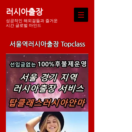
러시아출장
성공적인 해외걸들과 즐거운
시간 글로벌 마인드
서울역러시아출장 Topclass