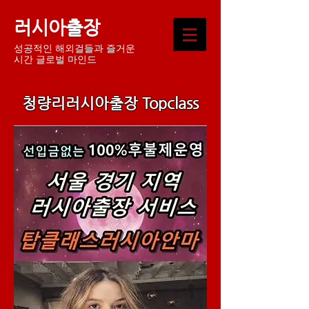
러시아출장
성공적인 해외걸들과 즐거운
시간 글로벌 마인드
청량리러시아출장 Topclass