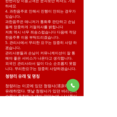
한번이상 이용고객은 문자로만 하셔도 가능
하세요
4. 과한음주로 인해서 진행이 안되는 경우가
있습니다.
과한음주은 매니저가 통화후 판단하고 손님
들께 정중하게 거절의사를 밝힙니다
저희 역시 너무 죄송스럽습니다 다음에 적당
한음주후 이용 부탁드리겠습니다.
5. 관리사에서 무리한 요구는 정중히 사양 하
겠습니다.
관리사분들과 손님이 커뮤니케이션이 잘 통
해야 좋은 서비스가 나온다고 생각합니다.
​외국인 관리사라서 말이 다소 순조롭지 못합
니다. 무리한요구는 정중히 사양하겠습니다.
청량리 유래 및 명칭
청량리는 이곳에 있던 청량사(淸凉寺)에서
유래하였다. 옛날 청량사가 있던 바리산의
수목이 울창하고 샘이 맑았는데, 남서쪽이
트여 있어 늘 시원하고 청량한 바람이 불었
다 해서 붙인 이름이라고도 한다.조선시대
에는 한성부 동부 인창방에 속하였고,